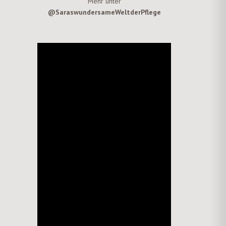
Mehr unter
@SaraswundersameWeltderPflege