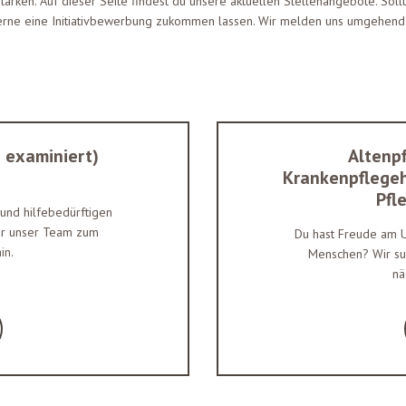
rken. Auf dieser Seite findest du unsere aktuellen Stellenangebote. Sollte 
erne eine Initiativbewerbung zukommen lassen. Wir melden uns umgehend b
g examiniert)
Altenpf
Krankenpflegehe
Pfl
und hilfebedürftigen
ür unser Team zum
Du hast Freude am U
in.
Menschen? Wir su
nä