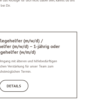
das Richtige für dich nicht dabei sein, kannst du uns
ei Dir.
legehelfer (m/w/d) /
lfer (m/w/d) – 1-jährig oder
egehelfer (w/m/d)
mgang mit älteren und hilfebedürftigen
chen Verstärkung für unser Team zum
chstmöglichen Termin.
DETAILS