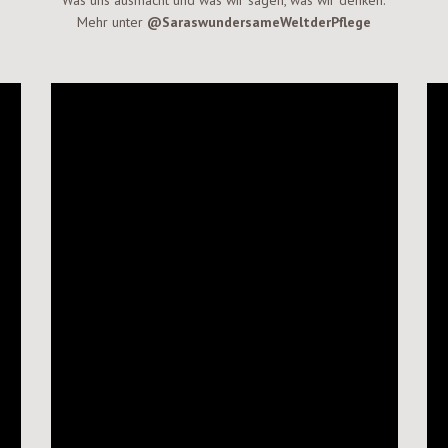
Was uns ausmacht und was wir sagen, was wir denken.
Mehr unter
@SaraswundersameWeltderPflege